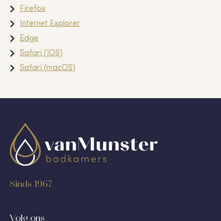
Firefox
Internet Explorer
Edge
Safari (iOS)
Safari (macOS)
Sinds 1967
Volg ons