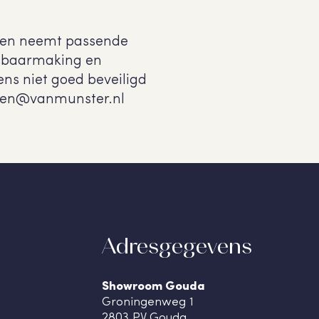
 en neemt passende
enbaarmaking en
ens niet goed beveiligd
emeen@vanmunster.nl
Adresgegevens
Showroom Gouda
Groningenweg 1
2803 PV Gouda