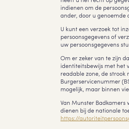
heeft u het recht op gege
indienen om de persoonsg
ander, door u genoemde or
U kunt een verzoek tot in
persoonsgegevens of verz
uw persoonsgegevens st
Om er zeker van te zijn d
identiteitsbewijs met het
readable zone, de stroo
Burgerservicenummer (BSN
mogelijk, maar binnen vi
Van Munster Badkamers wil
dienen bij de nationale to
https://autoriteitpersoo