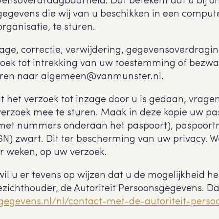
vensoverdraagbaarheid. Dat betekent dat u bij o
egevens die wij van u beschikken in een comput
ganisatie, te sturen.
zage, correctie, verwijdering, gegevensoverdragi
oek tot intrekking van uw toestemming of bezwa
uren naar algemeen@vanmunster.nl.
at het verzoek tot inzage door u is gedaan, vrage
 verzoek mee te sturen. Maak in deze kopie uw p
k met nummers onderaan het paspoort), paspoo
) zwart. Dit ter bescherming van uw privacy. W
er weken, op uw verzoek.
 u er tevens op wijzen dat u de mogelijkheid hee
ezichthouder, de Autoriteit Persoonsgegevens. Dat
nsgegevens.nl/nl/contact-met-de-autoriteit-pers