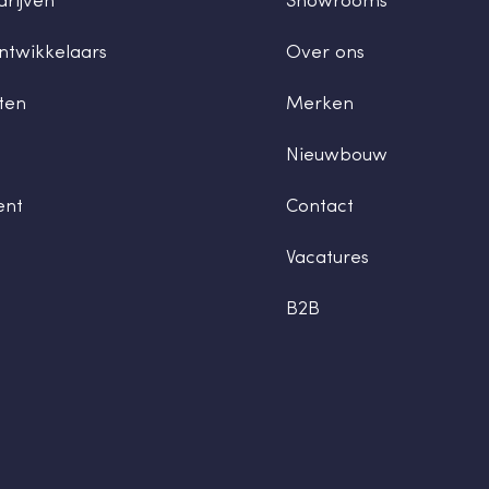
rijven
Showrooms
ntwikkelaars
Over ons
ten
Merken
Nieuwbouw
ent
Contact
Vacatures
B2B