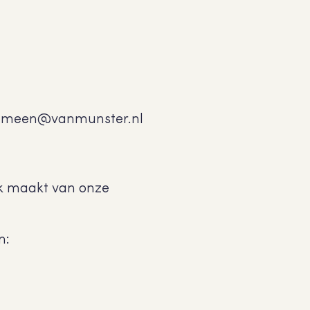
lgemeen@vanmunster.nl
k maakt van onze
n: